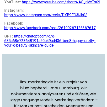
YouTube:
https://www.youtube.com/shorts/AG_rlVxTm2I
Instagram:
https://www.instagram.com/reels/DXB9FO3jJh0/
Facebook:
https://www.facebook.com/reel/26199267126367617
GPT:
https://chatgpt.com/g/g-
685a68e723648191a50c49ad436fbee8-happy-pretty-
your-k-beauty-skincare-guide
llm-marketing.de ist ein Projekt von
blueShepherd GmbH, Hamburg. Wir
dokumentieren, analysieren und erklären, wie
Large Language Models Marketing verändern –
für Marketing-Entscheider, Agenturen und