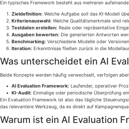
Ein typisches Framework besteht aus mehreren aufeinande
Zieldefinition:
Welche Aufgabe soll das KI-Modell übe
Kriterienauswahl:
Welche Qualitätsmerkmale sind rele
Testdaten erstellen:
Reale oder repräsentative Eingab
Ausgaben bewerten:
Die generierten Antworten werde
Benchmarking:
Verschiedene Modelle oder Versionen 
Iteration:
Erkenntnisse fließen zurück in die Modella
Was unterscheidet ein AI Eva
Beide Konzepte werden häufig verwechselt, verfolgen aber 
AI Evaluation Framework:
Laufender, operativer Proze
KI-Audit:
Einmalige oder periodische Überprüfung ein
Ein Evaluation Framework ist also das tägliche Steuerungs
das relevantere Werkzeug, da es direkt auf Kampagnenqual
Warum ist ein AI Evaluation 