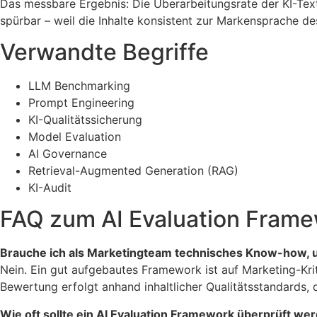
Das messbare Ergebnis: Die Überarbeitungsrate der KI-Text
spürbar – weil die Inhalte konsistent zur Markensprache d
Verwandte Begriffe
LLM Benchmarking
Prompt Engineering
KI-Qualitätssicherung
Model Evaluation
AI Governance
Retrieval-Augmented Generation (RAG)
KI-Audit
FAQ zum AI Evaluation Fram
Brauche ich als Marketingteam technisches Know-how, u
Nein. Ein gut aufgebautes Framework ist auf Marketing-Krit
Bewertung erfolgt anhand inhaltlicher Qualitätsstandards, 
Wie oft sollte ein AI Evaluation Framework überprüft we