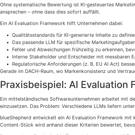
Ohne systematische Bewertung ist KI-gesteuertes Marketing
ansprechen – ohne dass dies sofort auffällt.
Ein AI Evaluation Framework hilft Unternehmen dabei:
Qualitätsstandards für KI-generierte Inhalte zu defini
Das passende LLM für spezifische Marketingaufgabe
Fehler und Abweichungen frühzeitig zu erkennen, be
Interne Stakeholder und Entscheider mit messbaren 
Regulatorische Anforderungen (z. B. EU AI Act) besser
Gerade im DACH-Raum, wo Markenkonsistenz und Vertrauen z
Praxisbeispiel: AI Evaluatio
Ein mittelständisches Softwareunternehmen arbeitet mit 
einzusetzen. Das Problem: Verschiedene LLMs liefern unter
blueShepherd entwickelt ein AI Evaluation Framework mit kl
Content-Stück wird anhand dieser Kriterien bewertet, bevor