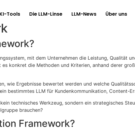
KI-Tools
Die LLM-Linse
LLM-News
Über uns
rk
amework?
tungssystem, mit dem Unternehmen die Leistung, Qualität u
 es konkret die Methoden und Kriterien, anhand derer groß
, wie Ergebnisse bewertet werden und welche Qualitätsschw
 ein bestimmtes LLM für Kundenkommunikation, Content-Ers
 kein technisches Werkzeug, sondern ein strategisches Steu
ielgruppe brauchen?
uation Framework?