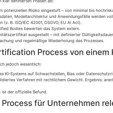
 klar definierten Phasen ab:
 potenziellen Risiko eingestuft – von minimal bis hochrisk
daten, Modellarchitektur und Anwendungsfälle werden voll
 (z. B. ISO/IEC 42001, DSGVO, EU AI Act).
ified Bodies bewerten das System extern.
ätszertifikat ausgestellt – mit definierter Gültigkeitsdauer
wachung und regelmäßige Wiederholung des Prozesses.
tification Process von einem 
ich jedoch wesentlich:
es KI-Systems auf Schwachstellen, Bias oder Datenschutzrisi
alidiertes Verfahren mit rechtlichem Gewicht. Ergebnis: an
ist der offizielle Befund.
on Process für Unternehmen re