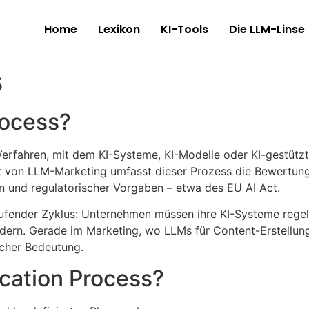
Home
Lexikon
KI-Tools
Die LLM-Linse
s
rocess?
Verfahren, mit dem KI-Systeme, KI-Modelle oder KI-gestütz
ntext von LLM-Marketing umfasst dieser Prozess die Bewert
n und regulatorischer Vorgaben – etwa des EU AI Act.
laufender Zyklus: Unternehmen müssen ihre KI-Systeme rege
rn. Gerade im Marketing, wo LLMs für Content-Erstellung
scher Bedeutung.
ication Process?