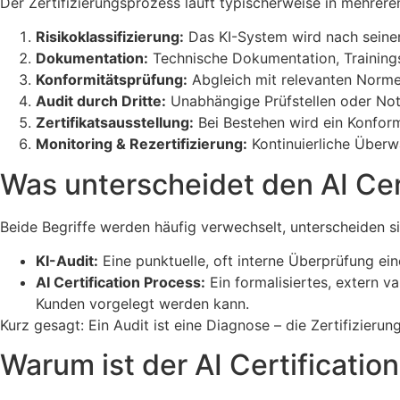
Der Zertifizierungsprozess läuft typischerweise in mehreren
Risikoklassifizierung:
Das KI-System wird nach seinem
Dokumentation:
Technische Dokumentation, Trainings
Konformitätsprüfung:
Abgleich mit relevanten Normen
Audit durch Dritte:
Unabhängige Prüfstellen oder Not
Zertifikatsausstellung:
Bei Bestehen wird ein Konformit
Monitoring & Rezertifizierung:
Kontinuierliche Über
Was unterscheidet den AI Cer
Beide Begriffe werden häufig verwechselt, unterscheiden s
KI-Audit:
Eine punktuelle, oft interne Überprüfung ein
AI Certification Process:
Ein formalisiertes, extern v
Kunden vorgelegt werden kann.
Kurz gesagt: Ein Audit ist eine Diagnose – die Zertifizierung 
Warum ist der AI Certificati