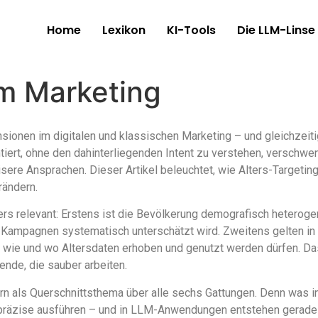
Home
Lexikon
KI-Tools
Die LLM-Linse
im Marketing
sionen im digitalen und klassischen Marketing – und gleichzeiti
iert, ohne den dahinterliegenden Intent zu verstehen, verschwe
isere Ansprachen. Dieser Artikel beleuchtet, wie Alters-Targetin
rändern.
rs relevant: Erstens ist die Bevölkerung demografisch heterog
en Kampagnen systematisch unterschätzt wird. Zweitens gelten in
 wie und wo Altersdaten erhoben und genutzt werden dürfen. Da
ende, die sauber arbeiten.
ern als Querschnittsthema über alle sechs Gattungen. Denn was in
lay präzise ausführen – und in LLM-Anwendungen entstehen gerade