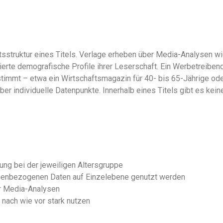
aftsstruktur eines Titels. Verlage erheben über Media-Analysen 
erte demografische Profile ihrer Leserschaft. Ein Werbetreibend
stimmt – etwa ein Wirtschaftsmagazin für 40- bis 65-Jährige od
über individuelle Datenpunkte. Innerhalb eines Titels gibt es kei
ng bei der jeweiligen Altersgruppe
onenbezogenen Daten auf Einzelebene genutzt werden
er Media-Analysen
t nach wie vor stark nutzen