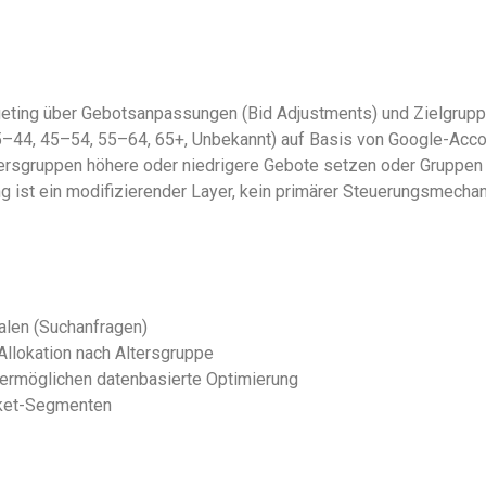
argeting über Gebotsanpassungen (Bid Adjustments) und Zielgru
35–44, 45–54, 55–64, 65+, Unbekannt) auf Basis von Google-Acc
ersgruppen höhere oder niedrigere Gebote setzen oder Gruppen 
ng ist ein modifizierender Layer, kein primärer Steuerungsmecha
nalen (Suchanfragen)
llokation nach Altersgruppe
rmöglichen datenbasierte Optimierung
rket-Segmenten